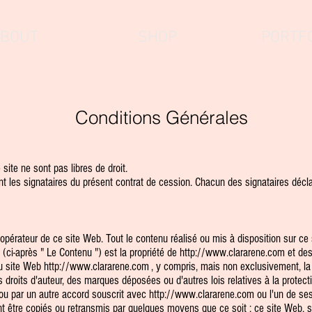
BOUT
SHOP
PORTF
Conditions Générales
site ne sont pas libres de droit.
t les signataires du présent contrat de cession. Chacun des signataires décla
t opérateur de ce site Web. Tout le contenu réalisé ou mis à disposition sur c
 (ci-après " Le Contenu ") est la propriété de
http://www.clararene.com
et des
du site Web
http://www.clararene.com
, y compris, mais non exclusivement, la
droits d'auteur, des marques déposées ou d'autres lois relatives à la protectio
 ou par un autre accord souscrit avec
http://www.clararene.com
ou l'un de ses
être copiés ou retransmis par quelques moyens que ce soit ; ce site Web, son