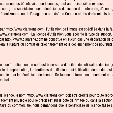
ne.com
ou des bénéficiaires de Licences, sauf autre disposition expresse.
ne.com
, ses subsidiaires, ses bénéficiaires de licence de toute perte, dépens
sent Accord ou de l'usage non autorisé du Contenu et des droits relatifs à cel
 par
http://www.clararene.com
, l'utilisation de l'image est spécifiée dans la f
/www.clararene.com
. La licence d'utilisation vous spécifie le type de support, 
 par
http://www.clararene.com
ne constitue en aucun cas une déclaration de co
era la rupture du contrat de téléchargement et le déclenchement de poursuite
mise à tarification. Le coût est basé sur la définition de l'utilisation de l'ima
lle de reproduction, les territoires de diffusion et si l'utilisation demandée es
ournies par le bénéficiaire de licence. De fausses informations pourraient entr
contrat.
us licence, le nom
http://www.clararene.com
doit être crédité pour toute reprod
lacement privilégié pour le crédit est sur le côté de l'image ou dans la sectio
citaire ou commerciale, nous demandons que le bénéficiaire de licence fasse son